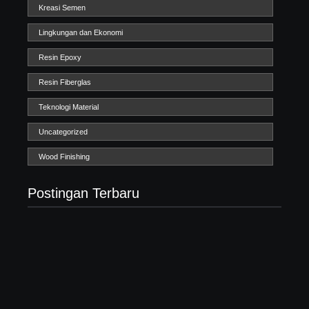
Kreasi Semen
Lingkungan dan Ekonomi
Resin Epoxy
Resin Fiberglas
Teknologi Material
Uncategorized
Wood Finishing
Postingan Terbaru