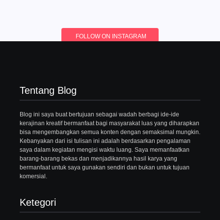
FOLLOW ON INSTAGRAM
Tentang Blog
Blog ini saya buat bertujuan sebagai wadah berbagi ide-ide
kerajinan kreatif bermanfaat bagi masyarakat luas yang diharapkan
bisa mengembangkan semua konten dengan semaksimal mungkin.
Kebanyakan dari isi tulisan ini adalah berdasarkan pengalaman
saya dalam kegiatan mengisi waktu luang. Saya memanfaatkan
barang-barang bekas dan menjadikannya hasil karya yang
bermanfaat untuk saya gunakan sendiri dan bukan untuk tujuan
komersial.
Ketegori