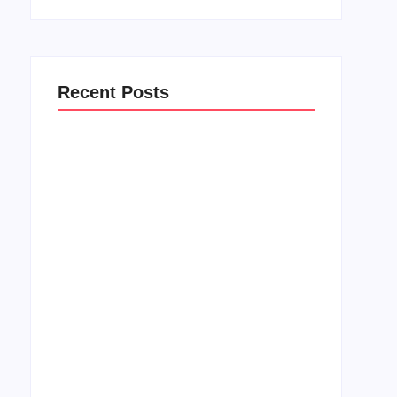
Recent Posts