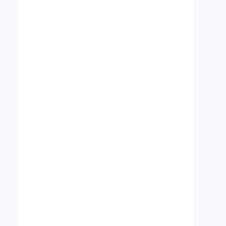
Seni Meja Kayu Resin Epoxy dan
Peluangnya di Tahun 2025
December 26, 2024
Kerajinan Paling Banyak Diburu di 2025,
Bisa Jadi Peluang
December 1, 2024