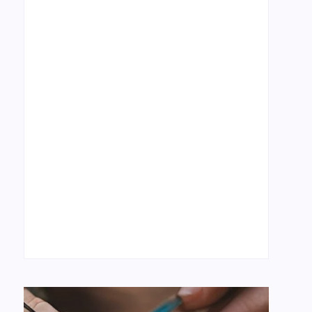
Peluang Usaha Boneka Amigurumi:
Kreativitas yang Menguntungkan
December 1, 2024