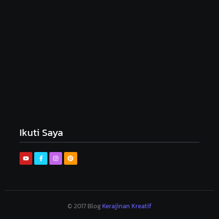
Peluang Usaha Boneka Amigurumi: Kreativitas
yang Menguntungkan
December 1, 2024
Ikuti Saya
© 2017 Blog
Kerajinan Kreatif