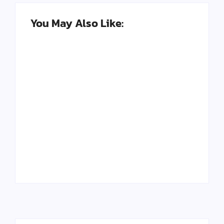
You May Also Like:
Seni Meja Kayu Resin
Kerajinan Paling
Epoxy dan
Banyak Diburu di
Peluangnya di Tahun
2025, Bisa Jadi
2025
Peluang
By
Kerajinan Kreatif
By
Kerajinan Kreatif