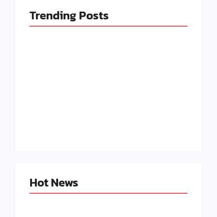
Trending Posts
Seni Meja Kayu Resin
Kerajinan Paling
Epoxy dan
Banyak Diburu di
Peluangnya di Tahun
2025, Bisa Jadi
2025
Peluang
By
Kerajinan Kreatif
By
Kerajinan Kreatif
Hot News