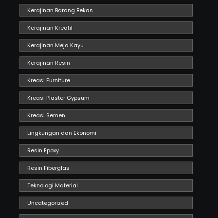
Kerajinan Barang Bekas
Kerajinan Kreatif
Kerajinan Meja Kayu
Kerajinan Resin
Kreasi Furniture
Kreasi Plaster Gypsum
Kreasi Semen
Lingkungan dan Ekonomi
Resin Epoxy
Resin Fiberglas
Teknologi Material
Uncategorized