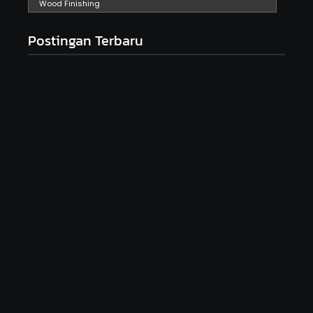
Wood Finishing
Postingan Terbaru
Seni Meja Kayu Resin Epoxy dan Peluangnya di
Tahun 2025
December 26, 2024