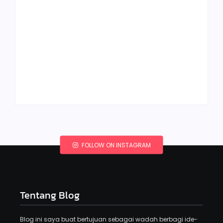
Peluang Usaha
Boneka Amigurumi:
Halaman Tanya
Kreativitas yang
Jawab: Kerajinan
Menguntungkan
Kreatif
By
Kerajinan Kreatif
By
Kerajinan Kreatif
FOLLOW ON INSTAGRAM
Tentang Blog
Blog ini saya buat bertujuan sebagai wadah berbagi ide-