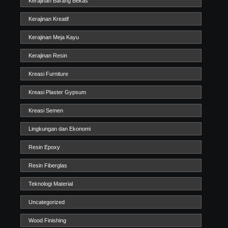
Kerajinan Barang Bekas
Kerajinan Kreatif
Kerajinan Meja Kayu
Kerajinan Resin
Kreasi Furniture
Kreasi Plaster Gypsum
Kreasi Semen
Lingkungan dan Ekonomi
Resin Epoxy
Resin Fiberglas
Teknologi Material
Uncategorized
Wood Finishing