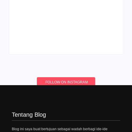
Peluang Usaha
Boneka Amigurumi:
Halaman Tanya
Kreativitas yang
Jawab: Kerajinan
Menguntungkan
Kreatif
By
Kerajinan Kreatif
By
Kerajinan Kreatif
FOLLOW ON INSTAGRAM
Tentang Blog
Blog ini saya buat bertujuan sebagai wadah berbagi ide-ide