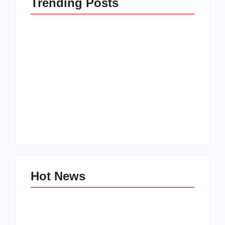
Trending Posts
Seni Meja Kayu
Kerajinan Paling
Resin Epoxy dan
Banyak Diburu di
Peluangnya di Tahun
2025, Bisa Jadi
2025
Peluang
By
Kerajinan Kreatif
By
Kerajinan Kreatif
Hot News