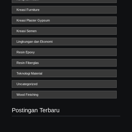
Kreasi Furniture
Kreasi Plaster Gypsum
Kreasi Semen
Lingkungan dan Ekonomi
Resin Epoxy
Resin Fiberglas
Teknologi Material
Uncategorized
Wood Finishing
Postingan Terbaru