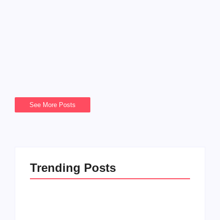
October 31, 2017
-
Kerajinan Kreatif
Masyarakat Indonesia terkenal dengan kreatifitasnya dan
menurut riset mayoritas lebih memilih kreatif daripada
pintar. Tapi bukan berarti masyarakat yang kreatif tidak
pintar bahkan karena cara berfikir yang pintar itulah yang
menumbuhkan jiwa kreatif...
Read More
See More Posts
Trending Posts