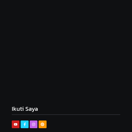
Peluang Usaha Boneka Amigurumi: Kreativitas
yang Menguntungkan
December 1, 2024
Ikuti Saya