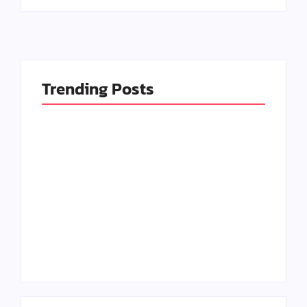
Trending Posts
Seni Meja Kayu Resin
Kerajinan Paling
Epoxy dan
Banyak Diburu di
Peluangnya di Tahun
2025, Bisa Jadi
2025
Peluang
By
Kerajinan Kreatif
By
Kerajinan Kreatif