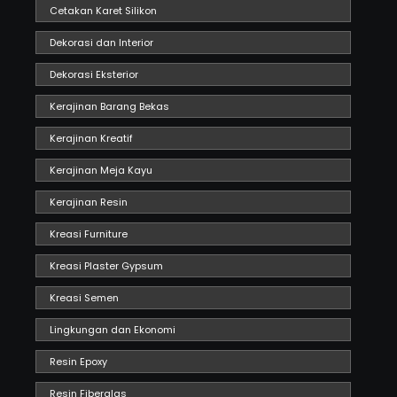
Cetakan Karet Silikon
Dekorasi dan Interior
Dekorasi Eksterior
Kerajinan Barang Bekas
Kerajinan Kreatif
Kerajinan Meja Kayu
Kerajinan Resin
Kreasi Furniture
Kreasi Plaster Gypsum
Kreasi Semen
Lingkungan dan Ekonomi
Resin Epoxy
Resin Fiberglas