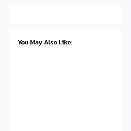
You May Also Like:
Seni Meja Kayu Resin
Kerajinan Paling
Epoxy dan
Banyak Diburu di
Peluangnya di Tahun
2025, Bisa Jadi
2025
Peluang
By
Kerajinan Kreatif
By
Kerajinan Kreatif