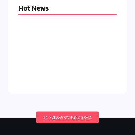
Hot News
Peluang Usaha
Boneka Amigurumi:
Halaman Tanya
Kreativitas yang
Jawab: Kerajinan
Menguntungkan
Kreatif
By
Kerajinan Kreatif
By
Kerajinan Kreatif
FOLLOW ON INSTAGRAM