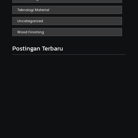
Teknologi Material
Uncategorized
Wood Finishing
Postingan Terbaru
Seni Meja Kayu Resin Epoxy dan Peluangnya di
Tahun 2025