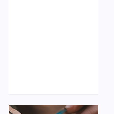
Peluang Usaha Boneka Amigurumi:
Kreativitas yang Menguntungkan
December 1, 2024