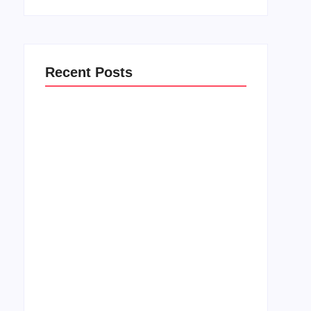
Recent Posts