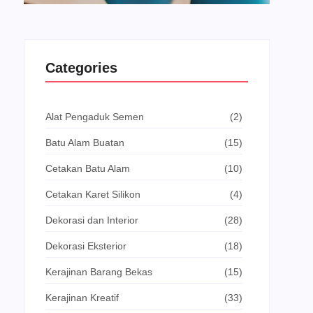
Categories
Alat Pengaduk Semen
(2)
Batu Alam Buatan
(15)
Cetakan Batu Alam
(10)
Cetakan Karet Silikon
(4)
Dekorasi dan Interior
(28)
Dekorasi Eksterior
(18)
Kerajinan Barang Bekas
(15)
Kerajinan Kreatif
(33)