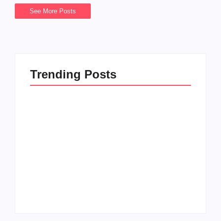
See More Posts
Trending Posts
Seni Meja Kayu
Kerajinan Paling
Resin Epoxy dan
Banyak Diburu di
Peluangnya di Tahun
2025, Bisa Jadi
2025
Peluang
By
Kerajinan Kreatif
By
Kerajinan Kreatif