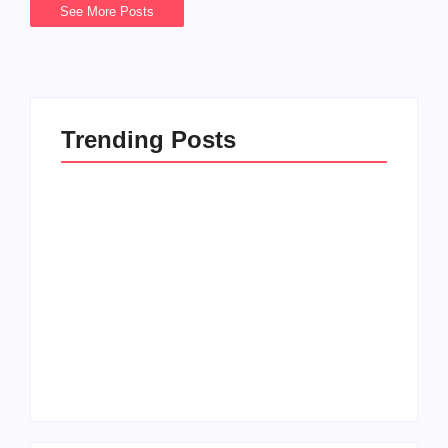
See More Posts
Trending Posts
Seni Meja Kayu
Kerajinan Paling
Resin Epoxy dan
Banyak Diburu di
Peluangnya di Tahun
2025, Bisa Jadi
2025
Peluang
By
Kerajinan Kreatif
By
Kerajinan Kreatif