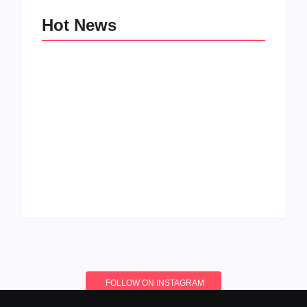
Hot News
Peluang Usaha
Boneka Amigurumi:
Halaman Tanya
Kreativitas yang
Jawab: Kerajinan
Menguntungkan
Kreatif
By
Kerajinan Kreatif
By
Kerajinan Kreatif
FOLLOW ON INSTAGRAM