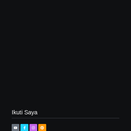
December 1, 2024
Peluang Usaha Boneka Amigurumi: Kreativitas
yang Menguntungkan
December 1, 2024
Ikuti Saya