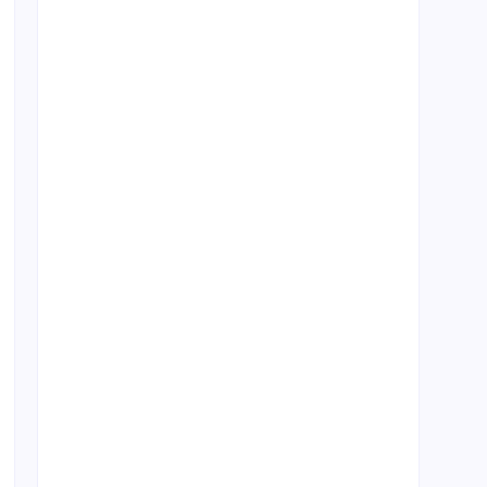
Seni Meja Kayu Resin Epoxy dan
Peluangnya di Tahun 2025
December 26, 2024
Kerajinan Paling Banyak Diburu di 2025,
Bisa Jadi Peluang