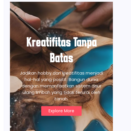
Kreatifitas Tanpa
Batas
Jadikan hobby dan kreatifitas menjadi
hal-hal yang positif. Bangun dunia
dengan memanfaatkan sistem daur
ulang limbah yang tidak terurai oleh
tanah.
Explore More