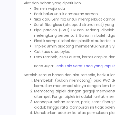
Alat dan bahan yang diperlukan:
Semen wajib ada
Pasir halus untuk campuran semen
Sika atau Lem fox untuk memperkuat cam
Serat fiberglass (chopped strand mat) yan
Pipa paralon (PVC) ukuran sedang, dibe
melengkung berbentu S. Bahan ini boleh dig
Plastik sampul tebal dari plastik atau kertas t
Triplek 8mm dipotong membentuk huruf S 
Cat kuas atau pylox
Lem tembak, Pisau cutter, kertas amplas dan 
Baca Juga:
Jenis Kain Serat Kaca yang Popul
Setelah semua bahan dan alat tersedia, berikut
Membelah (bukan memotong) pipa PVC de
kemudian menempel sisinya dengan lem t
Memotong triplek dengan gergaji membentu
ditempel. Fungsi triplek ini adalah untuk me
Mencapur bahan semen, pasir, serat fibergl
diaduk hingga rata. Campuran ini tidak boleh 
Menebarkan adukan ke atas permukaan plas