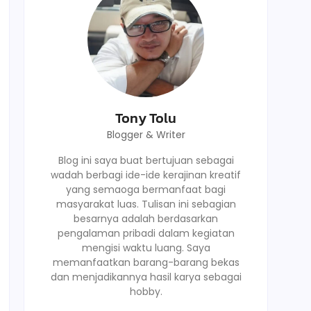
Tony Tolu
Blogger & Writer
Blog ini saya buat bertujuan sebagai
wadah berbagi ide-ide kerajinan kreatif
yang semaoga bermanfaat bagi
masyarakat luas. Tulisan ini sebagian
besarnya adalah berdasarkan
pengalaman pribadi dalam kegiatan
mengisi waktu luang. Saya
memanfaatkan barang-barang bekas
dan menjadikannya hasil karya sebagai
hobby.