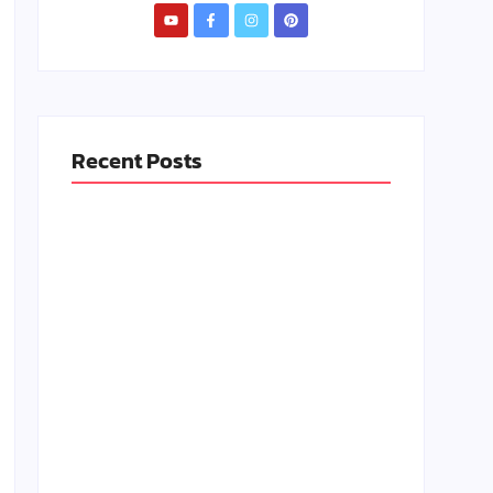
Recent Posts