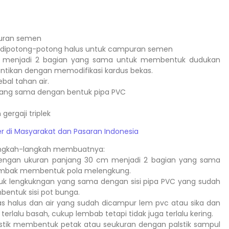
puran semen
g dipotong-potong halus untuk campuran semen
lah menjadi 2 bagian yang sama untuk membentuk dudukan
antikan dengan memodifikasi kardus bekas.
ebal tahan air.
yang sama dengan bentuk pipa PVC
gergaji triplek
er di Masyarakat dan Pasaran Indonesia
 langkah-langkah membuatnya:
ngan ukuran panjang 30 cm menjadi 2 bagian yang sama
embak membentuk pola melengkung.
k lengkukngan yang sama dengan sisi pipa PVC yang sudah
mbentuk sisi pot bunga.
as halus dan air yang sudah dicampur lem pvc atau sika dan
terlalu basah, cukup lembab tetapi tidak juga terlalu kering.
tik membentuk petak atau seukuran dengan palstik sampul