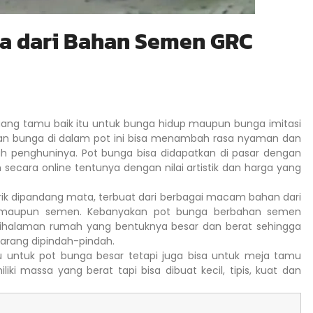
a dari Bahan Semen GRC
uang tamu baik itu untuk bunga hidup maupun bunga imitasi
aian bunga di dalam pot ini bisa menambah rasa nyaman dan
 penghuninya. Pot bunga bisa didapatkan di pasar dengan
ara online tentunya dengan nilai artistik dan harga yang
ik dipandang mata, terbuat dari berbagai macam bahan dari
mik maupun semen. Kebanyakan pot bunga berbahan semen
dihalaman rumah yang bentuknya besar dan berat sehingga
arang dipindah-pindah.
 untuk pot bunga besar tetapi juga bisa untuk meja tamu
massa yang berat tapi bisa dibuat kecil, tipis, kuat dan