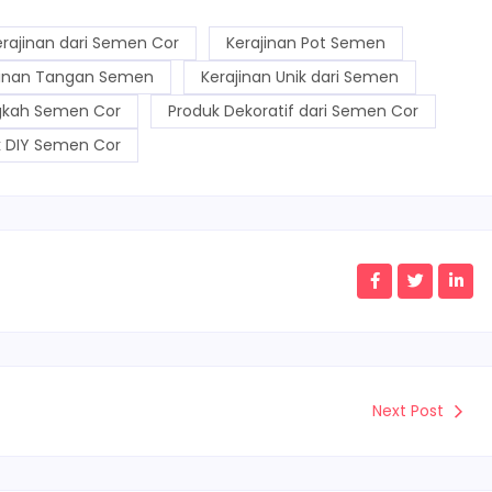
erajinan dari Semen Cor
Kerajinan Pot Semen
jinan Tangan Semen
Kerajinan Unik dari Semen
gkah Semen Cor
Produk Dekoratif dari Semen Cor
k DIY Semen Cor
Next Post