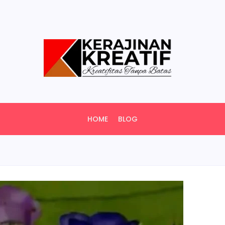
HOME
BLOG