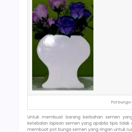
Pot bunga 
Untuk membuat barang berbahan semen yang r
ketebalan lapisan semen yang apabila tipis tida
membuat pot bunga semen yang ringan untuk ru