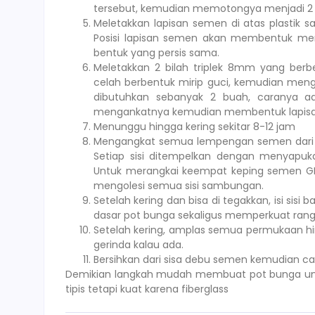
tersebut, kemudian memotongya menjadi 2
Meletakkan lapisan semen di atas plastik
Posisi lapisan semen akan membentuk me
bentuk yang persis sama.
Meletakkan 2 bilah triplek 8mm yang be
celah berbentuk mirip guci, kemudian men
dibutuhkan sebanyak 2 buah, caranya a
mengankatnya kemudian membentuk lapisan
Menunggu hingga kering sekitar 8-12 jam
Mengangkat semua lempengan semen dari 
Setiap sisi ditempelkan dengan menyapu
Untuk merangkai keempat keping semen GRC
mengolesi semua sisi sambungan.
Setelah kering dan bisa di tegakkan, isi 
dasar pot bunga sekaligus memperkuat rang
Setelah kering, amplas semua permukaan h
gerinda kalau ada.
Bersihkan dari sisa debu semen kemudian cat
Demikian langkah mudah membuat pot bunga unik
tipis tetapi kuat karena fiberglass