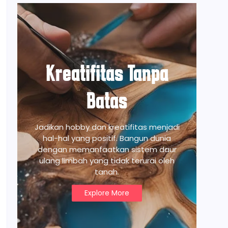
Kreatifitas Tanpa
Batas
Jadikan hobby dan kreatifitas menjadi
hal-hal yang positif. Bangun dunia
dengan memanfaatkan sistem daur
ulang limbah yang tidak terurai oleh
tanah.
Explore More