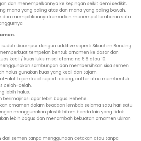
n dan menempelkannya ke kepingan seikit demi sedikit.
ang mana yang paling atas dan mana yang paling bawah.
in dan memipihkannya kemudian menempel lembaran satu
anggurnya.
namen:
sudah dicampur dengan additive seperti Sikachim Bonding
uk memperkuat tempelan bentuk ornamen ke dasar dan
s kecil / kuas lukis misal eterna no 6,8 atau 10.
n menggunakan sambungan dan membersihkan sisa semen
ah halus gunakan kuas yang kecil dan tajam.
at-alat tajam kecil seperti obeng, cutter atau membentuk
s celah-celah.
g lebih halus.
berimajinasi agar lebih bagus. Hehehe..
rkan ornamen dalam keadaan lembab selama satu hari satu
ngan menggunakan plastik hitam benda lain yang tidak
akan lebih bagus dan menambah kekuatan ornamen ukiran
m dari semen tanpa menggunaan cetakan atau tanpa