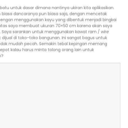
atu untuk dasar dimana nantinya ukiran kita aplikasikan.
biasa dancaranya pun biasa saja, dengan mencetak
dengan menggunakan kayu yang dibentuk menjadi bingkai
 di atas saya membuat ukuran 70×50 cm karena akan saya
ya. Saya sarankan untuk menggunakan kawat ram /
wire
dijual di toko-toko bangunan. Ini sangat bagus untuk
 tidak mudah pecah. Semakin tebal kepingan memang
repot kalau harus minta tolong orang lain untuk
k?