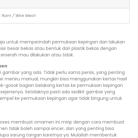
 Ram / Wire Mesh
a saja untuk memperindah permukaan kepingan dan lakukan
isir besar bekas atau bentuk dari plastik bekas dengan
 terserah mau dilakukan atau tidak.
men
gambar yang ada. Tidak perlu sama persis, yang penting
ir meniru manual, mungkin bisa menggunakan kertas hasil
ok-gosok bagian belakang kertas ke permukaan kepingan
jenisnya. Setidaknya pasti ada sedikit gambar yang
enempel ke permukaan kepingan agar tidak bingung untuk
proses membuat ornamen ini mirip dengan cara membuat
en tidak boleh sampai encer, dan yang penting bisa
upa sarung tangan karetnya ya. Mulailah membentuk