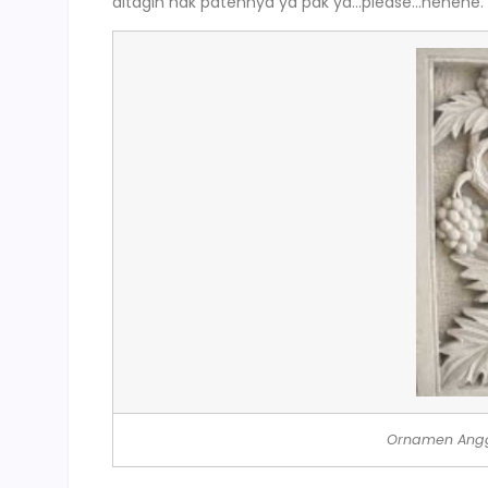
ditagih hak patennya ya pak ya…please…hehehe.
Ornamen Angg