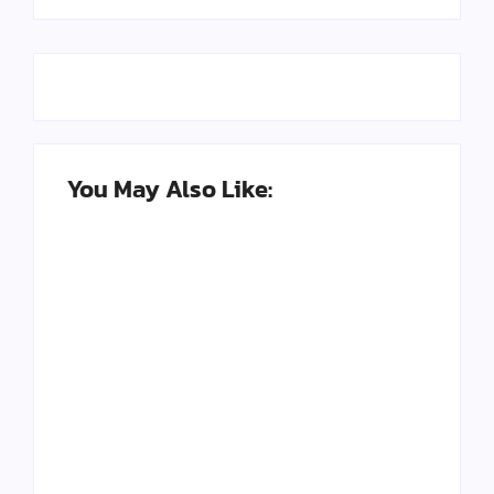
You May Also Like:
Seni Meja Kayu Resin
Kerajinan Paling
Epoxy dan
Banyak Diburu di
Peluangnya di Tahun
2025, Bisa Jadi
2025
Peluang
By
Kerajinan Kreatif
By
Kerajinan Kreatif