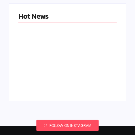
Hot News
Peluang Usaha
Boneka Amigurumi:
Halaman Tanya
Kreativitas yang
Jawab: Kerajinan
Menguntungkan
Kreatif
By
Kerajinan Kreatif
By
Kerajinan Kreatif
FOLLOW ON INSTAGRAM