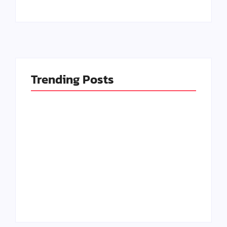
Trending Posts
Seni Meja Kayu Resin
Kerajinan Paling
Epoxy dan
Banyak Diburu di
Peluangnya di Tahun
2025, Bisa Jadi
2025
Peluang
By
Kerajinan Kreatif
By
Kerajinan Kreatif