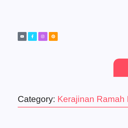
Category:
Kerajinan Ramah 