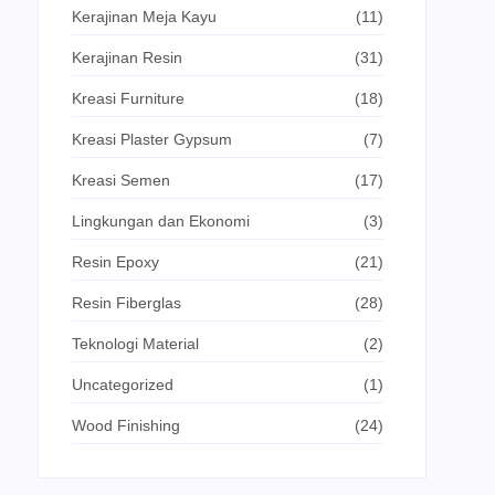
Kerajinan Meja Kayu
(11)
Kerajinan Resin
(31)
Kreasi Furniture
(18)
Kreasi Plaster Gypsum
(7)
Kreasi Semen
(17)
Lingkungan dan Ekonomi
(3)
Resin Epoxy
(21)
Resin Fiberglas
(28)
Teknologi Material
(2)
Uncategorized
(1)
Wood Finishing
(24)