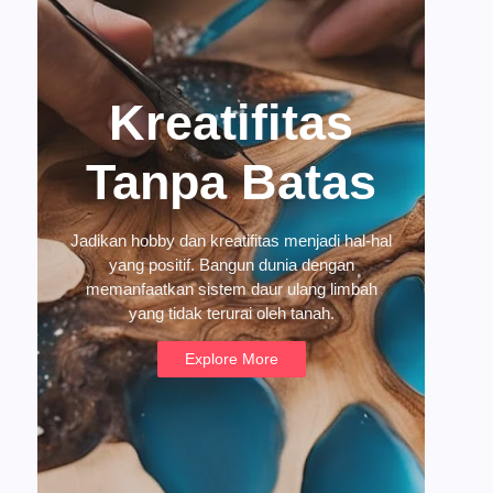
Kreatifitas
Tanpa Batas
Jadikan hobby dan kreatifitas menjadi hal-hal
yang positif. Bangun dunia dengan
memanfaatkan sistem daur ulang limbah
yang tidak terurai oleh tanah.
Explore More