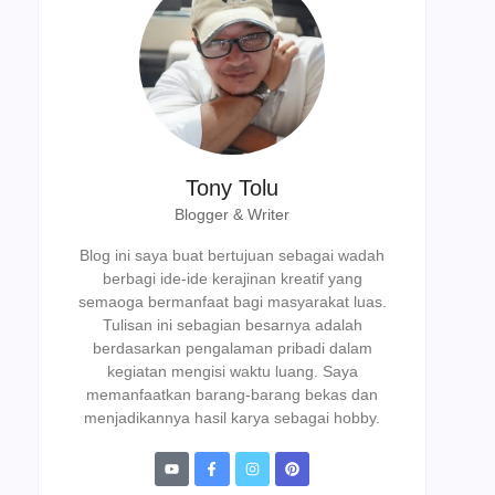
Tony Tolu
Blogger & Writer
Blog ini saya buat bertujuan sebagai wadah
berbagi ide-ide kerajinan kreatif yang
semaoga bermanfaat bagi masyarakat luas.
Tulisan ini sebagian besarnya adalah
berdasarkan pengalaman pribadi dalam
kegiatan mengisi waktu luang. Saya
memanfaatkan barang-barang bekas dan
menjadikannya hasil karya sebagai hobby.