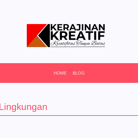
HOME
BLOG
Lingkungan