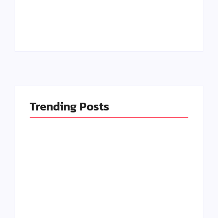
Peluangnya di Tahun
2025, Bisa Jadi
2025
Peluang
By
Kerajinan Kreatif
By
Kerajinan Kreatif
Trending Posts
Seni Meja Kayu Resin
Kerajinan Paling
Epoxy dan
Banyak Diburu di
Peluangnya di Tahun
2025, Bisa Jadi
2025
Peluang