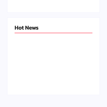
By
Kerajinan Kreatif
By
Kerajinan Kreatif
Hot News
Peluang Usaha
Boneka Amigurumi:
Halaman Tanya
Kreativitas yang
Jawab: Kerajinan
Menguntungkan
Kreatif
By
Kerajinan Kreatif
By
Kerajinan Kreatif