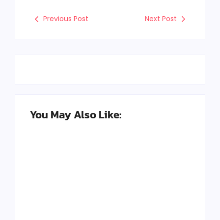
Previous Post
Next Post
You May Also Like:
Seni Meja Kayu Resin
Kerajinan Paling
Epoxy dan
Banyak Diburu di