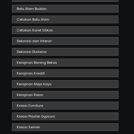
Batu Alam Buatan
Cetakan Batu Alam
Cetakan Karet Silikon
Dekorasi dan Interior
Dekorasi Eksterior
Kerajinan Barang Bekas
Kerajinan Kreatif
Kerajinan Meja Kayu
Kerajinan Resin
Kreasi Furniture
Kreasi Plaster Gypsum
Kreasi Semen