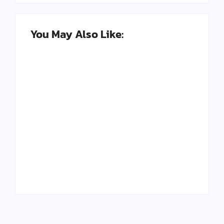
You May Also Like:
Seni Meja Kayu Resin
Kerajinan Paling
Epoxy dan
Banyak Diburu di
Peluangnya di Tahun
2025, Bisa Jadi
2025
Peluang
By
Kerajinan Kreatif
By
Kerajinan Kreatif