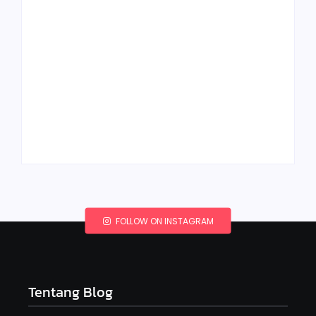
Peluang Usaha
Boneka Amigurumi:
Halaman Tanya
Kreativitas yang
Jawab: Kerajinan
Menguntungkan
Kreatif
By
Kerajinan Kreatif
By
Kerajinan Kreatif
FOLLOW ON INSTAGRAM
Tentang Blog