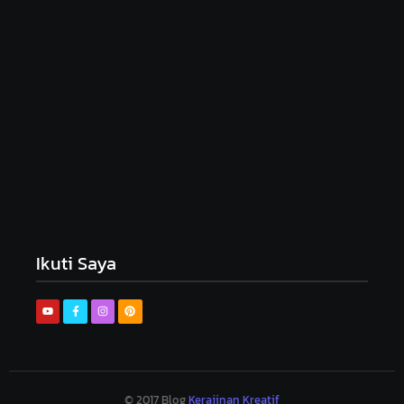
Peluang Usaha Boneka Amigurumi: Kreativitas
yang Menguntungkan
December 1, 2024
Ikuti Saya
© 2017 Blog
Kerajinan Kreatif