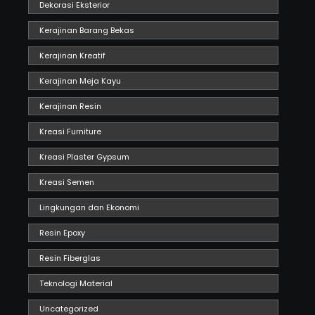
Dekorasi Eksterior
Kerajinan Barang Bekas
Kerajinan Kreatif
Kerajinan Meja Kayu
Kerajinan Resin
Kreasi Furniture
Kreasi Plaster Gypsum
Kreasi Semen
Lingkungan dan Ekonomi
Resin Epoxy
Resin Fiberglas
Teknologi Material
Uncategorized