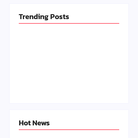
Trending Posts
Seni Meja Kayu Resin
Kerajinan Paling
Epoxy dan
Banyak Diburu di
Peluangnya di Tahun
2025, Bisa Jadi
2025
Peluang
By
Kerajinan Kreatif
By
Kerajinan Kreatif
Hot News