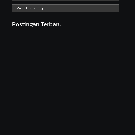
Wood Finishing
Postingan Terbaru
Seni Meja Kayu Resin Epoxy dan Peluangnya di
Tahun 2025
December 26, 2024