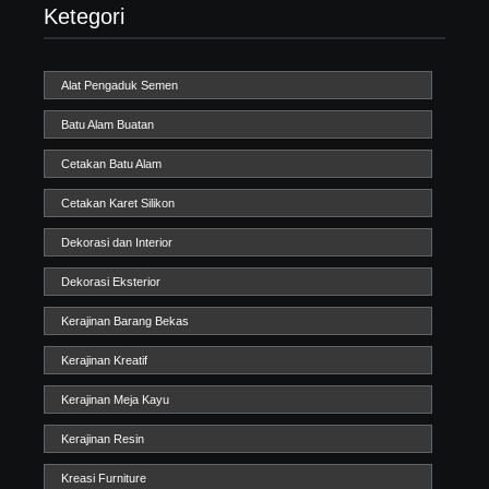
Ketegori
Alat Pengaduk Semen
Batu Alam Buatan
Cetakan Batu Alam
Cetakan Karet Silikon
Dekorasi dan Interior
Dekorasi Eksterior
Kerajinan Barang Bekas
Kerajinan Kreatif
Kerajinan Meja Kayu
Kerajinan Resin
Kreasi Furniture