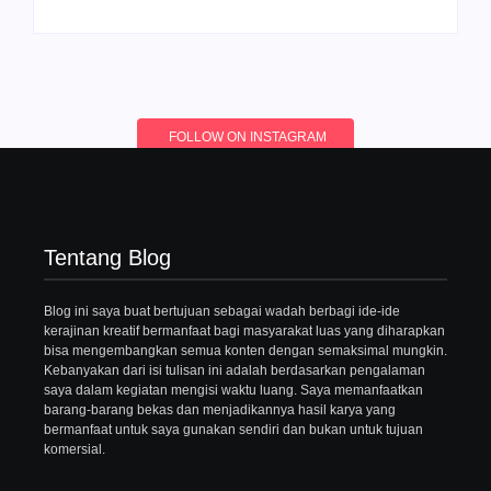
FOLLOW ON INSTAGRAM
Tentang Blog
Blog ini saya buat bertujuan sebagai wadah berbagi ide-ide
kerajinan kreatif bermanfaat bagi masyarakat luas yang diharapkan
bisa mengembangkan semua konten dengan semaksimal mungkin.
Kebanyakan dari isi tulisan ini adalah berdasarkan pengalaman
saya dalam kegiatan mengisi waktu luang. Saya memanfaatkan
barang-barang bekas dan menjadikannya hasil karya yang
bermanfaat untuk saya gunakan sendiri dan bukan untuk tujuan
komersial.