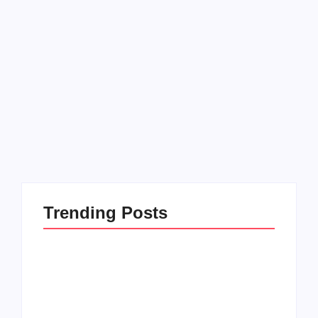
Manfaatnya
May 17, 2017
-
Kerajinan Kreatif
Mendengar nama gipsum, mungkin jita semua langsung
terbayang plafon dan ukiran lisnya. Ya, plafon dan lisnya
terbuat dari bahan gipsum tapi untuk diketahui, manfaat
gipsum sangat banyak dan sudah digunaan dalam
peradaban manusia...
Read More
Trending Posts